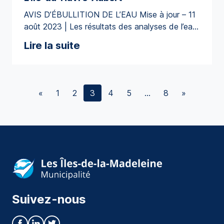
vous En […]
AVIS D’ÉBULLITION DE L’EAU Mise à jour – 11
août 2023 | Les résultats des analyses de l’eau
effectuées confirment que l’eau est potable et
Lire la suite
qu’elle peut être consommée sans être bouillie.
L’avis d’ébullition d’eau préventif en vigueur pour
L’Île-du-Havre-Aubert, incluant le secteur de
Bassin, est donc levé. MISE À JOUR – Lundi 7
«
1
2
3
4
5
…
8
»
août […]
Suivez-nous