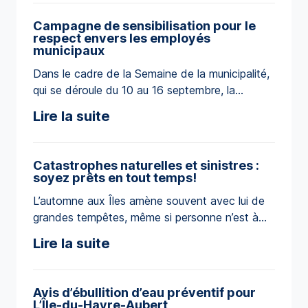
maisons endommagées chaque jour; 400
blessés; 29 000 personnes évacuées. Près de
Campagne de sensibilisation pour le
49 % des incendies qui se produisent dans les
respect envers les employés
maisons sont liés […]
municipaux
Dans le cadre de la Semaine de la municipalité,
qui se déroule du 10 au 16 septembre, la
Municipalité des Îles-de-la-Madeleine a lancé
Lire la suite
une campagne de sensibilisation pour inviter les
citoyens et citoyennes à faire preuve de
respect envers les employés municipaux. Sous
Catastrophes naturelles et sinistres :
le thème « On vit en communauté, faut savoir
soyez prêts en tout temps!
se parler », […]
L’automne aux Îles amène souvent avec lui de
grandes tempêtes, même si personne n’est à
l’abri d’une situation d’urgence tout au long de
Lire la suite
l’année : inondation, pannes de courant, vents
violets, etc. C’est pourquoi il est important de
se préparer en conséquence et de connaître les
Avis d’ébullition d’eau préventif pour
gestes à poser en cas de sinistre. Préparez-
L’Île-du-Havre-Aubert