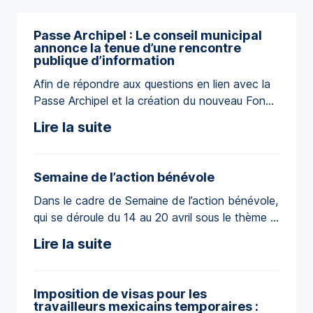
Passe Archipel : Le conseil municipal
annonce la tenue d’une rencontre
publique d’information
Afin de répondre aux questions en lien avec la
Passe Archipel et la création du nouveau Fonds
de gestion durable du territoire, le conseil des
Lire la suite
élus de la Communauté maritime des Îles
annonce la tenue d’une séance publique
d’information. Cette rencontre sera l’occasion
Semaine de l’action bénévole
de procéder à une présentation détaillée de la
Dans le cadre de Semaine de l’action bénévole,
démarche entrant en vigueur […]
qui se déroule du 14 au 20 avril sous le thème «
Bénévoler, c’est brillant! », il est primordial de
Lire la suite
reconnaître et de célébrer l’engagement
inestimable de tous les bénévoles qui
s’impliquent dans notre communauté. La
Imposition de visas pour les
Municipalité des Îles-de-la-Madeleine tient à
travailleurs mexicains temporaires :