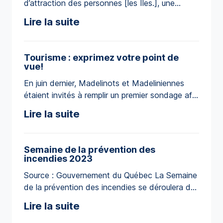
d’attraction des personnes [les Îles.], une
[…]
initiative portée par la Communauté maritime
Lire la suite
des Îles-de-la-Madeleine, a accompagné une
délégation de 5 représentants d’entreprises
madeliniennes en Tunisie, du 18 et 23 octobre
Tourisme : exprimez votre point de
derniers. Il s’agit de la troisième mission
vue!
coordonnée par le ministère de l’Immigration,
En juin dernier, Madelinots et Madeliniennes
de la Francisation et […]
étaient invités à remplir un premier sondage afin
de mieux comprendre leur perception face au
Lire la suite
tourisme sur le territoire. Tourisme Îles de la
Madeleine, en partenariat avec la Communauté
maritime des Îles, souhaite renouveler l’exercice
Semaine de la prévention des
auprès de la population, et ce, afin de suivre
incendies 2023
l’évolution de la perception du […]
Source : Gouvernement du Québec La Semaine
de la prévention des incendies se déroulera du
8 au 14 octobre 2023. Chaque année au
Lire la suite
Québec, les incendies, c’est en moyenne : 14