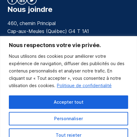
Nous joindre
460, chemin Principal
Cap-aux-Meules (Québec) G4 T 1A1
communications@muniles.ca
Nous respectons votre vie privée.
Nous utilisons des cookies pour améliorer votre
418 986-3100
expérience de navigation, diffuser des publicités ou des
Composez le 1 en tout temps pour toutes urgences.
contenus personnalisés et analyser notre trafic. En
Abonnez-vous
cliquant sur « Tout accepter », vous consentez à notre
utilisation des cookies.
Politique de confidentialité
Abonnez-vous pour recevoir les nouvelles
de la Municipalité par courriel.
Accepter tout
Personnaliser
Tout rejeter