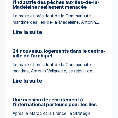
vous exprimer toute sa gratitude pour […]
l’industrie des pêches aux Îles-de-la-
Madeleine réellement menacée
Le maire et président de la Communauté
maritime des Îles-de-la-Madeleine, Antonin
Valiquette, s’inquiète des répercussions que la
Lire la suite
soudaine exigence d’un visa de travail imposé le
29 février dernier aux travailleurs mexicains
temporaires aura sur l’industrie des pêches dans
24 nouveaux logements dans le centre-
l’archipel et dans l’Est-du-Québec. Sans crier
ville de l’archipel
gare, le gouvernement du Canada a décrété
Le maire et président de la Communauté
une nouvelle exigence à […]
maritime, Antonin Valiquette, se réjouit de
l’annonce de la ministre fédérale Diane
Lire la suite
Lebouthillier et de la ministre provinciale Maïté
Blanchette-Vézina relativement au financement
de 24 logements à loyers abordables dans le
Une mission de recrutement à
secteur de l’écoquartier, un projet de l’Office
l’international porteuse pour les Îles
d’habitation dont la municipalité est un
Après le Maroc et la France, la Stratégie
partenaire ». « Depuis de nombreuses années,