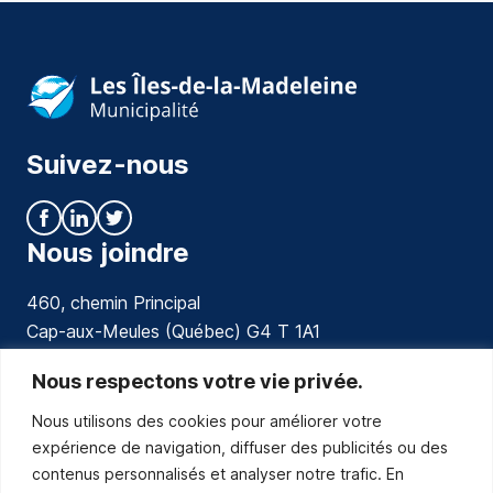
Suivez-nous
Nous joindre
460, chemin Principal
Cap-aux-Meules (Québec) G4 T 1A1
communications@muniles.ca
Nous respectons votre vie privée.
Nous utilisons des cookies pour améliorer votre
418 986-3100
expérience de navigation, diffuser des publicités ou des
Composez le 1 en tout temps pour toutes urgences.
contenus personnalisés et analyser notre trafic. En
Abonnez-vous