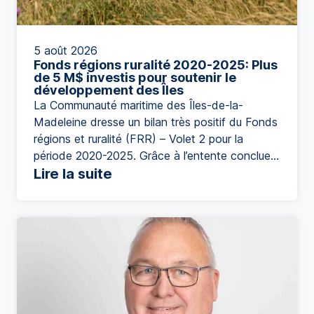
5 août 2026
Fonds régions ruralité 2020-2025: Plus
de 5 M$ investis pour soutenir le
développement des Îles
La Communauté maritime des Îles-de-la-
Madeleine dresse un bilan très positif du Fonds
régions et ruralité (FRR) – Volet 2 pour la
période 2020-2025. Grâce à l’entente conclue
entre le ministère des Affaires municipales et de
Lire la suite
l’Habitation et la Communauté maritime des
Îles-de-la-Madeleine, plus de 5,54 M$ ont été
investis afin de soutenir le développement local
[…]