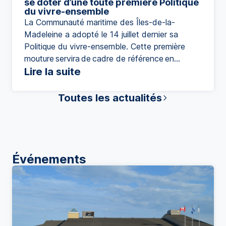
se doter d’une toute première Politique
du vivre-ensemble
La Communauté maritime des Îles-de-la-
Madeleine a adopté le 14 juillet dernier sa
Politique du vivre-ensemble. Cette première
mouture servira de cadre de référence en
matière d’inclusion, à la fois pour orienter les
Lire la suite
actions municipales et pour guider les initiatives
destinées à l’ensemble de la population. Ainsi, la
Toutes les actualités
Communauté maritime souhaite contribuer à
favoriser une communauté accueillante,
inclusive et solidaire. Qu’est-ce que le vivre-
ensemble? Le vivre-ensemble, c’est […]
Événements