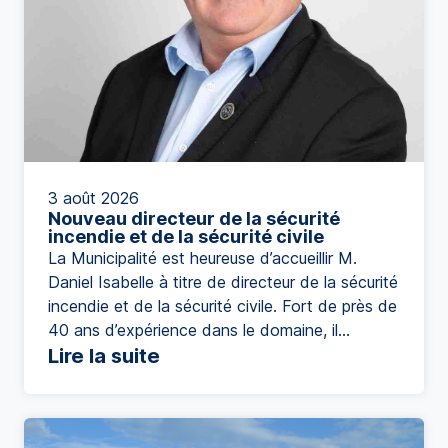
3 août 2026
Nouveau directeur de la sécurité
incendie et de la sécurité civile
La Municipalité est heureuse d’accueillir M.
Daniel Isabelle à titre de directeur de la sécurité
incendie et de la sécurité civile. Fort de près de
40 ans d’expérience dans le domaine, il
possède un parcours impressionnant qui
Lire la suite
témoigne de son engagement envers la
sécurité de la population et le développement
des services de protection incendie. […]