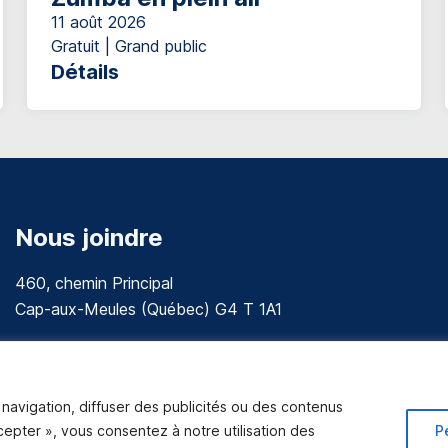
11 août 2026
Gratuit | Grand public
Détails
Nous joindre
460, chemin Principal
Cap-aux-Meules (Québec) G4 T 1A1
communications@muniles.ca
418 986-3100
navigation, diffuser des publicités ou des contenus
Composez le 1 en tout temps pour toutes urgences.
ccepter », vous consentez à notre utilisation des
P