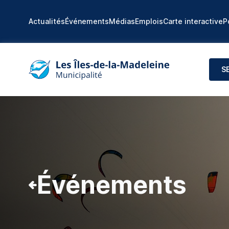
Actualités
Événements
Médias
Emplois
Carte interactive
P
S
Événements