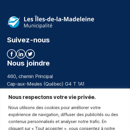
Suivez-nous
Nous joindre
460, chemin Principal
Cap-aux-Meules (Québec) G4 T 1A1
communications@muniles.ca
Nous respectons votre vie privée.
Nous utilisons des cookies pour améliorer votre
418 986-3100
expérience de navigation, diffuser des publicités ou des
Composez le 1 en tout temps pour toutes urgences.
contenus personnalisés et analyser notre trafic. En
Abonnez-vous
cliquant sur « Tout accepter », vous consentez à notre