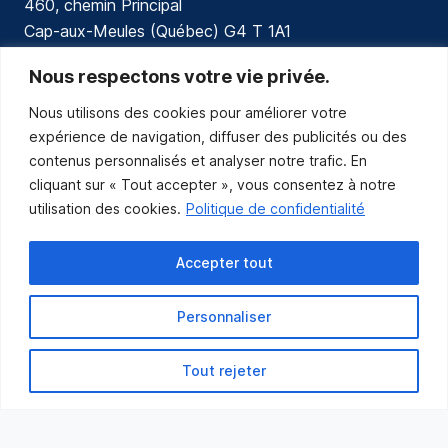
460, chemin Principal
Cap-aux-Meules (Québec) G4 T 1A1
communications@muniles.ca
Nous respectons votre vie privée.
Nous utilisons des cookies pour améliorer votre
418 986-3100
expérience de navigation, diffuser des publicités ou des
Composez le 1 en tout temps pour toutes urgences.
contenus personnalisés et analyser notre trafic. En
Abonnez-vous
cliquant sur « Tout accepter », vous consentez à notre
utilisation des cookies.
Politique de confidentialité
Abonnez-vous pour recevoir les nouvelles
de la Municipalité par courriel.
Accepter tout
Personnaliser
Tout rejeter
Municipalité des Îles-de-la-Madeleine
© 2021 Tous droits réservés