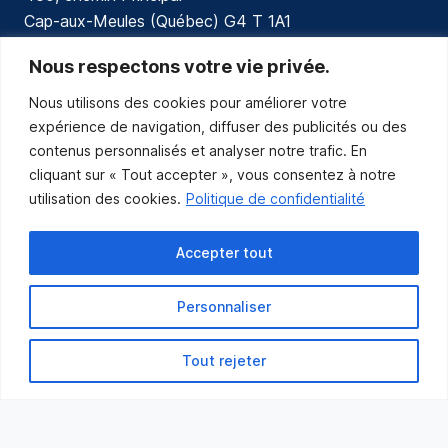
Cap-aux-Meules (Québec) G4 T 1A1
communications@muniles.ca
Nous respectons votre vie privée.
Nous utilisons des cookies pour améliorer votre
418 986-3100
expérience de navigation, diffuser des publicités ou des
Composez le 1 en tout temps pour toutes urgences.
contenus personnalisés et analyser notre trafic. En
Abonnez-vous
cliquant sur « Tout accepter », vous consentez à notre
utilisation des cookies.
Politique de confidentialité
Abonnez-vous pour recevoir les nouvelles
de la Municipalité par courriel.
Accepter tout
Personnaliser
Tout rejeter
Municipalité des Îles-de-la-Madeleine
© 2021 Tous droits réservés