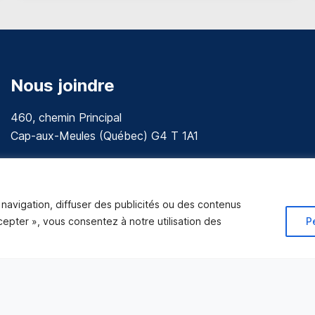
Nous joindre
460, chemin Principal
Cap-aux-Meules (Québec) G4 T 1A1
communications@muniles.ca
418 986-3100
navigation, diffuser des publicités ou des contenus
Composez le 1 en tout temps pour toutes urgences.
ccepter », vous consentez à notre utilisation des
P
Tous droits réservés