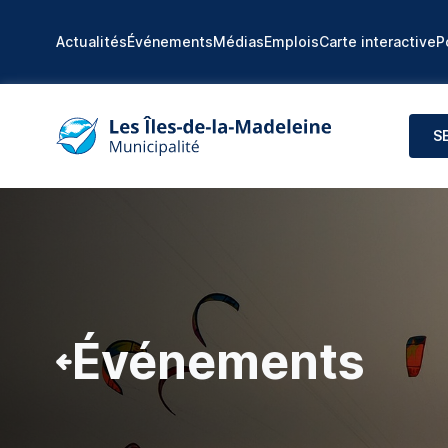
Actualités
Événements
Médias
Emplois
Carte interactive
P
S
Événements