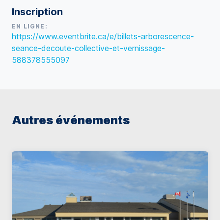
Inscription
EN LIGNE:
https://www.eventbrite.ca/e/billets-arborescence-
seance-decoute-collective-et-vernissage-
588378555097
Autres événements