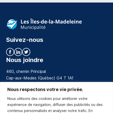
Suivez-nous
Nous joindre
460, chemin Principal
Cap-aux-Meules (Québec) G4 T 1A1
communications@muniles.ca
Nous respectons votre vie privée.
Nous utilisons des cookies pour améliorer votre
418 986-3100
expérience de navigation, diffuser des publicités ou des
Composez le 1 en tout temps pour toutes urgences.
contenus personnalisés et analyser notre trafic. En
Abonnez-vous