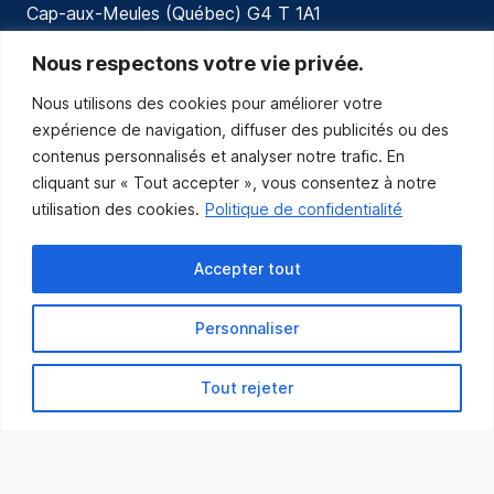
Cap-aux-Meules (Québec) G4 T 1A1
communications@muniles.ca
Nous respectons votre vie privée.
Nous utilisons des cookies pour améliorer votre
418 986-3100
expérience de navigation, diffuser des publicités ou des
Composez le 1 en tout temps pour toutes urgences.
contenus personnalisés et analyser notre trafic. En
Abonnez-vous
cliquant sur « Tout accepter », vous consentez à notre
utilisation des cookies.
Politique de confidentialité
Abonnez-vous pour recevoir les nouvelles
de la Municipalité par courriel.
Accepter tout
Personnaliser
Tout rejeter
Municipalité des Îles-de-la-Madeleine
© 2021 Tous droits réservés