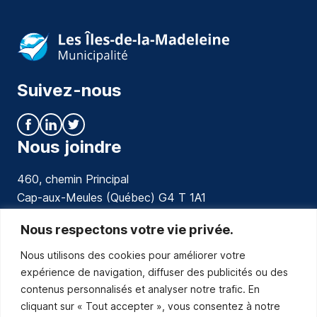
Suivez-nous
Nous joindre
460, chemin Principal
Cap-aux-Meules (Québec) G4 T 1A1
communications@muniles.ca
Nous respectons votre vie privée.
Nous utilisons des cookies pour améliorer votre
418 986-3100
expérience de navigation, diffuser des publicités ou des
Composez le 1 en tout temps pour toutes urgences.
contenus personnalisés et analyser notre trafic. En
Abonnez-vous
cliquant sur « Tout accepter », vous consentez à notre