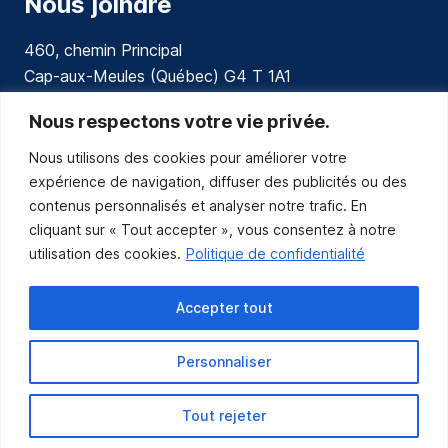
Nous joindre
460, chemin Principal
Cap-aux-Meules (Québec) G4 T 1A1
communications@muniles.ca
Nous respectons votre vie privée.
Nous utilisons des cookies pour améliorer votre
418 986-3100
expérience de navigation, diffuser des publicités ou des
Composez le 1 en tout temps pour toutes urgences.
contenus personnalisés et analyser notre trafic. En
Abonnez-vous
cliquant sur « Tout accepter », vous consentez à notre
utilisation des cookies.
Politique de confidentialité
Abonnez-vous pour recevoir les nouvelles
de la Municipalité par courriel.
Accepter tout
Personnaliser
Tout rejeter