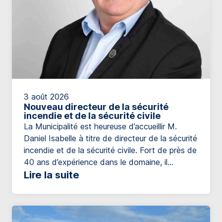
3 août 2026
Nouveau directeur de la sécurité
incendie et de la sécurité civile
La Municipalité est heureuse d’accueillir M.
Daniel Isabelle à titre de directeur de la sécurité
incendie et de la sécurité civile. Fort de près de
40 ans d’expérience dans le domaine, il
possède un parcours impressionnant qui
Lire la suite
témoigne de son engagement envers la
sécurité de la population et le développement
des services de protection incendie. […]