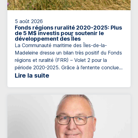
5 août 2026
Fonds régions ruralité 2020-2025: Plus
de 5 M$ investis pour soutenir le
développement des Îles
La Communauté maritime des Îles-de-la-
Madeleine dresse un bilan très positif du Fonds
régions et ruralité (FRR) – Volet 2 pour la
période 2020-2025. Grâce à l’entente conclue
entre le ministère des Affaires municipales et de
Lire la suite
l’Habitation et la Communauté maritime des
Îles-de-la-Madeleine, plus de 5,54 M$ ont été
investis afin de soutenir le développement local
[…]