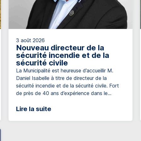
3 août 2026
Nouveau directeur de la
sécurité incendie et de la
sécurité civile
La Municipalité est heureuse d’accueillir M.
Daniel Isabelle à titre de directeur de la
sécurité incendie et de la sécurité civile. Fort
de près de 40 ans d’expérience dans le
domaine, il possède un parcours
impressionnant qui témoigne de son
Lire la suite
engagement envers la sécurité de la population
et le développement des services de
protection incendie. […]