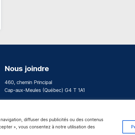
Nous joindre
460, chemin Principal
Cap-aux-Meules (Québec) G4 T 1A1
communications@muniles.ca
418 986-3100
navigation, diffuser des publicités ou des contenus
Composez le 1 en tout temps pour toutes urgences.
ccepter », vous consentez à notre utilisation des
P