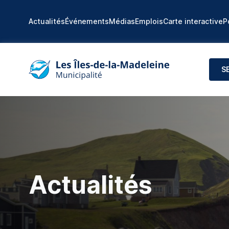
Actualités
Événements
Médias
Emplois
Carte interactive
P
S
Actualités