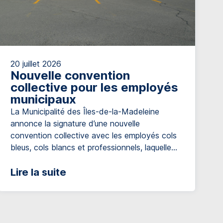
20 juillet 2026
Nouvelle convention
collective pour les employés
municipaux
La Municipalité des Îles-de-la-Madeleine
annonce la signature d’une nouvelle
convention collective avec les employés cols
bleus, cols blancs et professionnels, laquelle
est effective pour une durée de 5 ans, soit
jusqu’au 1er janvier 2030. La nouvelle
Lire la suite
convention prévoit des ajustements salariaux
totalisant 18,5 % sur cinq ans. Toutefois,
puisqu’en 2029, une hausse de 2% des […]