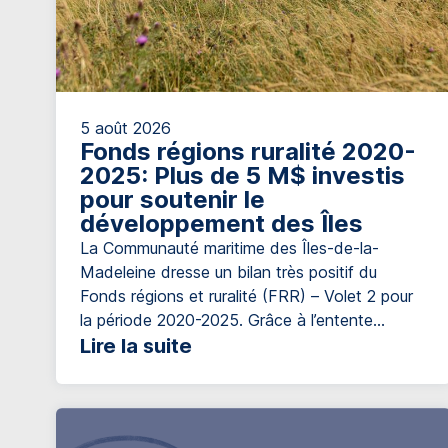
5 août 2026
Fonds régions ruralité 2020-
2025: Plus de 5 M$ investis
pour soutenir le
développement des Îles
La Communauté maritime des Îles-de-la-
Madeleine dresse un bilan très positif du
Fonds régions et ruralité (FRR) – Volet 2 pour
la période 2020-2025. Grâce à l’entente
conclue entre le ministère des Affaires
Lire la suite
municipales et de l’Habitation et la
Communauté maritime des Îles-de-la-
Madeleine, plus de 5,54 M$ ont été investis
afin de soutenir le développement local […]