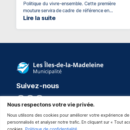
Politique du vivre-ensemble. Cette première
mouture servira de cadre de référence en
matière d’inclusion, à la fois pour orienter les
Lire la suite
actions municipales et pour guider les initiatives
destinées à l’ensemble de la population. Ainsi,
la Communauté maritime souhaite contribuer à
favoriser une communauté accueillante,
inclusive et solidaire. Qu’est-ce que le vivre-
ensemble? Le vivre-ensemble, c’est […]
Suivez-nous
Nous respectons votre vie privée.
Nous utilisons des cookies pour améliorer votre expérience de 
personnalisés et analyser notre trafic. En cliquant sur « Tout a
cookies.
Politique de confidentialité