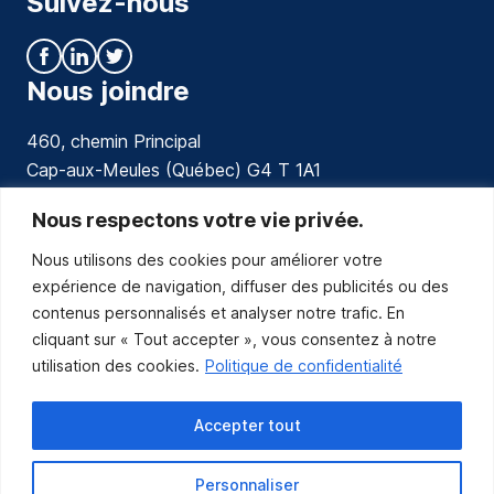
Suivez-nous
Nous joindre
460, chemin Principal
Cap-aux-Meules (Québec) G4 T 1A1
communications@muniles.ca
Nous respectons votre vie privée.
Nous utilisons des cookies pour améliorer votre
418 986-3100
expérience de navigation, diffuser des publicités ou des
Composez le 1 en tout temps pour toutes urgences.
contenus personnalisés et analyser notre trafic. En
Abonnez-vous
cliquant sur « Tout accepter », vous consentez à notre
utilisation des cookies.
Politique de confidentialité
Abonnez-vous pour recevoir les nouvelles
de la Municipalité par courriel.
Accepter tout
Personnaliser