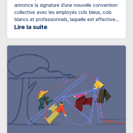
annonce la signature d’une nouvelle convention
collective avec les employés cols bleus, cols
blancs et professionnels, laquelle est effective
pour une durée de 5 ans, soit jusqu’au 1er
Lire la suite
janvier 2030. La nouvelle convention prévoit
des ajustements salariaux totalisant 18,5 % sur
cinq ans. Toutefois, puisqu’en 2029, une hausse
de 2% des […]