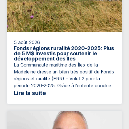
5 août 2026
Fonds régions ruralité 2020-2025: Plus
de 5 M$ investis pour soutenir le
développement des Îles
La Communauté maritime des Îles-de-la-
Madeleine dresse un bilan très positif du Fonds
régions et ruralité (FRR) – Volet 2 pour la
période 2020-2025. Grâce à l’entente conclue
entre le ministère des Affaires municipales et de
Lire la suite
l’Habitation et la Communauté maritime des
Îles-de-la-Madeleine, plus de 5,54 M$ ont été
investis afin de soutenir le développement local
[…]