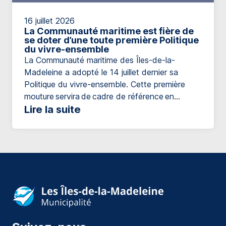
16 juillet 2026
La Communauté maritime est fière de
se doter d’une toute première Politique
du vivre-ensemble
La Communauté maritime des Îles-de-la-
Madeleine a adopté le 14 juillet dernier sa
Politique du vivre-ensemble. Cette première
mouture servira de cadre de référence en
matière d’inclusion, à la fois pour orienter les
Lire la suite
actions municipales et pour guider les initiatives
destinées à l’ensemble de la population. Ainsi, la
Communauté maritime souhaite contribuer à
favoriser une communauté accueillante,
inclusive et solidaire. Qu’est-ce que le vivre-
ensemble? Le vivre-ensemble, c’est […]