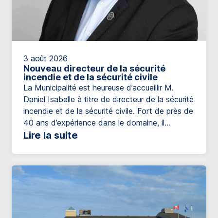
3 août 2026
Nouveau directeur de la sécurité
incendie et de la sécurité civile
La Municipalité est heureuse d’accueillir M.
Daniel Isabelle à titre de directeur de la sécurité
incendie et de la sécurité civile. Fort de près de
40 ans d’expérience dans le domaine, il
possède un parcours impressionnant qui
Lire la suite
témoigne de son engagement envers la
sécurité de la population et le développement
des services de protection incendie. […]