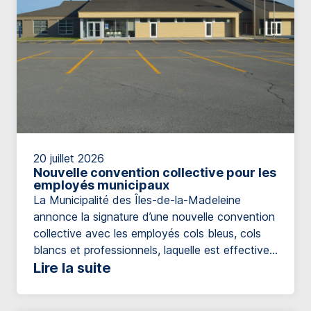
20 juillet 2026
Nouvelle convention collective pour les
employés municipaux
La Municipalité des Îles-de-la-Madeleine
annonce la signature d’une nouvelle convention
collective avec les employés cols bleus, cols
blancs et professionnels, laquelle est effective
pour une durée de 5 ans, soit jusqu’au 1er
Lire la suite
janvier 2030. La nouvelle convention prévoit
des ajustements salariaux totalisant 18,5 % sur