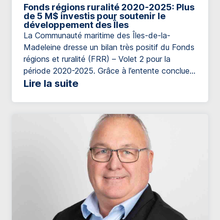
Fonds régions ruralité 2020-2025: Plus
de 5 M$ investis pour soutenir le
développement des Îles
La Communauté maritime des Îles-de-la-
Madeleine dresse un bilan très positif du Fonds
régions et ruralité (FRR) – Volet 2 pour la
période 2020-2025. Grâce à l’entente conclue
entre le ministère des Affaires municipales et de
Lire la suite
l’Habitation et la Communauté maritime des
Îles-de-la-Madeleine, plus de 5,54 M$ ont été
investis afin de soutenir le développement local
[…]