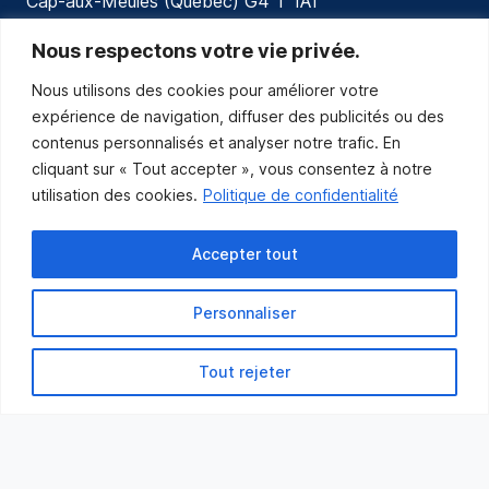
Cap-aux-Meules (Québec) G4 T 1A1
communications@muniles.ca
Nous respectons votre vie privée.
Nous utilisons des cookies pour améliorer votre
418 986-3100
expérience de navigation, diffuser des publicités ou des
Composez le 1 en tout temps pour toutes urgences.
contenus personnalisés et analyser notre trafic. En
Abonnez-vous
cliquant sur « Tout accepter », vous consentez à notre
utilisation des cookies.
Politique de confidentialité
Abonnez-vous pour recevoir les nouvelles
de la Municipalité par courriel.
Accepter tout
Personnaliser
Tout rejeter
Municipalité des Îles-de-la-Madeleine
© 2021 Tous droits réservés