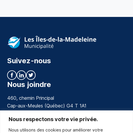
Suivez-nous
Nous joindre
460, chemin Principal
Cap-aux-Meules (Québec) G4 T 1A1
communications@muniles.ca
Nous respectons votre vie privée.
Nous utilisons des cookies pour améliorer votre
418 986-3100