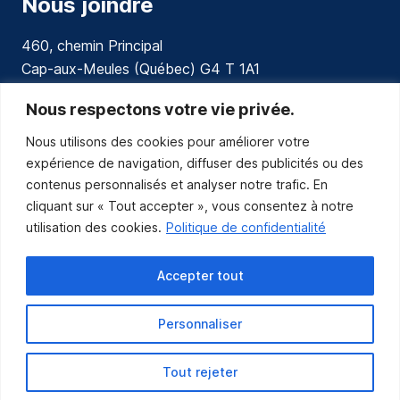
Nous joindre
460, chemin Principal
Cap-aux-Meules (Québec) G4 T 1A1
communications@muniles.ca
Nous respectons votre vie privée.
Nous utilisons des cookies pour améliorer votre
418 986-3100
expérience de navigation, diffuser des publicités ou des
Composez le 1 en tout temps pour toutes urgences.
contenus personnalisés et analyser notre trafic. En
Abonnez-vous
cliquant sur « Tout accepter », vous consentez à notre
utilisation des cookies.
Politique de confidentialité
Abonnez-vous pour recevoir les nouvelles
de la Municipalité par courriel.
Accepter tout
Personnaliser
Tout rejeter