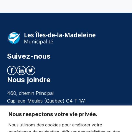
Suivez-nous
Nous joindre
460, chemin Principal
Cap-aux-Meules (Québec) G4 T 1A1
communications@muniles.ca
Nous respectons votre vie privée.
Nous utilisons des cookies pour améliorer votre
418 986-3100
expérience de navigation, diffuser des publicités ou des