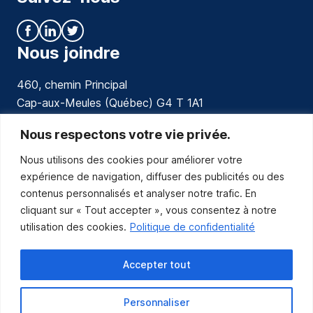
Nous joindre
460, chemin Principal
Cap-aux-Meules (Québec) G4 T 1A1
communications@muniles.ca
Nous respectons votre vie privée.
Nous utilisons des cookies pour améliorer votre
418 986-3100
expérience de navigation, diffuser des publicités ou des
Composez le 1 en tout temps pour toutes urgences.
contenus personnalisés et analyser notre trafic. En
Abonnez-vous
cliquant sur « Tout accepter », vous consentez à notre
utilisation des cookies.
Politique de confidentialité
Abonnez-vous pour recevoir les nouvelles
de la Municipalité par courriel.
Accepter tout
Personnaliser