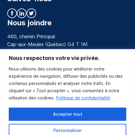
Nous joindre
460, chemin Principal
Cap-aux-Meules (Québec) G4 T 1A1
communications@muniles.ca
Nous respectons votre vie privée.
Nous utilisons des cookies pour améliorer votre
418 986-3100
expérience de navigation, diffuser des publicités ou des
Composez le 1 en tout temps pour toutes urgences.
contenus personnalisés et analyser notre trafic. En
Abonnez-vous
cliquant sur « Tout accepter », vous consentez à notre
utilisation des cookies.
Politique de confidentialité
Abonnez-vous pour recevoir les nouvelles
de la Municipalité par courriel.
Accepter tout
Personnaliser