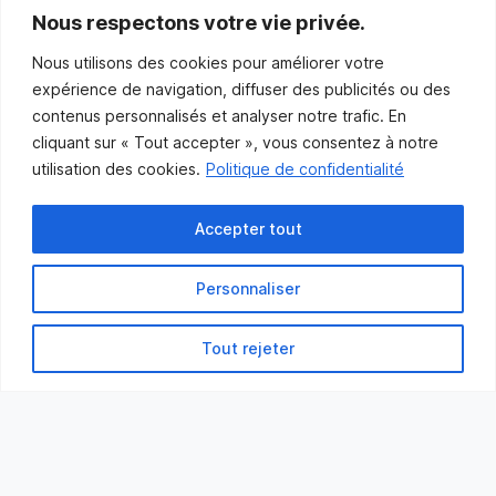
communications@muniles.ca
Nous respectons votre vie privée.
Nous utilisons des cookies pour améliorer votre
418 986-3100
expérience de navigation, diffuser des publicités ou des
Composez le 1 en tout temps pour toutes urgences.
contenus personnalisés et analyser notre trafic. En
Abonnez-vous
cliquant sur « Tout accepter », vous consentez à notre
utilisation des cookies.
Politique de confidentialité
Abonnez-vous pour recevoir les nouvelles
de la Municipalité par courriel.
Accepter tout
Personnaliser
Tout rejeter
Municipalité des Îles-de-la-Madeleine
© 2021 Tous droits réservés