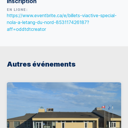
Inscription
EN LIGNE:
https://www.eventbrite.ca/e/billets-viactive-special-
nola-a-letang-du-nord-853117426187?
aff=oddtdtcreator
Autres événements