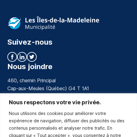
Suivez-nous
Nous joindre
460, chemin Principal
Cap-aux-Meules (Québec) G4 T 1A1
communications@muniles.ca
Nous respectons votre vie privée.
Nous utilisons des cookies pour améliorer votre
418 986-3100
expérience de navigation, diffuser des publicités ou des
Composez le 1 en tout temps pour toutes urgences.
contenus personnalisés et analyser notre trafic. En
Abonnez-vous
cliquant sur « Tout accepter », vous consentez à notre