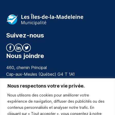
Suivez-nous
Nous joindre
460, chemin Principal
Cap-aux-Meules (Québec) G4 T 1A1
communications@muniles.ca
Nous respectons votre vie privée.
Nous utilisons des cookies pour améliorer votre
418 986-3100
expérience de navigation, diffuser des publicités ou des
Composez le 1 en tout temps pour toutes urgences.
contenus personnalisés et analyser notre trafic. En
Abonnez-vous
cliquant sur « Tout accepter », vous consentez à notre