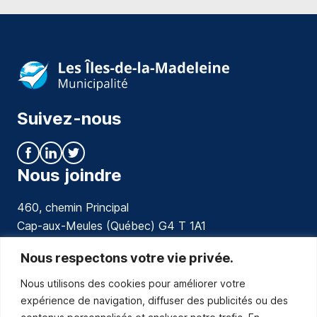
Suivez-nous
Nous joindre
460, chemin Principal
Cap-aux-Meules (Québec) G4 T 1A1
communications@muniles.ca
Nous respectons votre vie privée.
Nous utilisons des cookies pour améliorer votre
418 986-3100
expérience de navigation, diffuser des publicités ou des
Composez le 1 en tout temps pour toutes urgences.