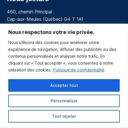
460, chemin Principal
Cap-aux-Meules (Québec) G4 T 1A1
communications@muniles.ca
Nous respectons votre vie privée.
Nous utilisons des cookies pour améliorer votre
418 986-3100
expérience de navigation, diffuser des publicités ou des
Composez le 1 en tout temps pour toutes urgences.
contenus personnalisés et analyser notre trafic. En
Abonnez-vous
cliquant sur « Tout accepter », vous consentez à notre
utilisation des cookies.
Politique de confidentialité
Abonnez-vous pour recevoir les nouvelles
de la Municipalité par courriel.
Accepter tout
Personnaliser
Tout rejeter
Municipalité des Îles-de-la-Madeleine