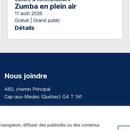
Zumba en plein air
11 août 2026
Gratuit | Grand public
Détails
Nous joindre
460, chemin Principal
Cap-aux-Meules (Québec) G4 T 1A1
communications@muniles.ca
418 986-3100
navigation, diffuser des publicités ou des contenus
Composez le 1 en tout temps pour toutes urgences.