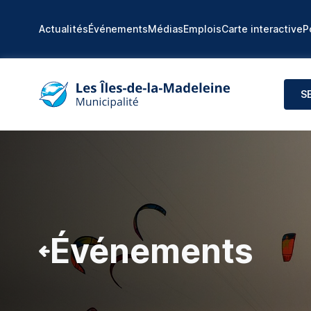
Actualités
Événements
Médias
Emplois
Carte interactive
P
S
Événements