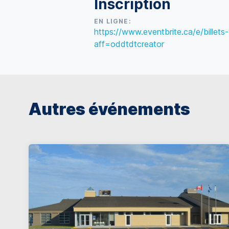
Inscription
EN LIGNE:
https://www.eventbrite.ca/e/bille
aff=oddtdtcreator
Autres événements