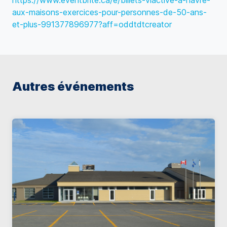
https://www.eventbrite.ca/e/billets-viactive-a-havre-
aux-maisons-exercices-pour-personnes-de-50-ans-
et-plus-991377896977?aff=oddtdtcreator
Autres événements