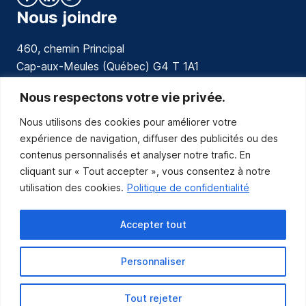
Nous joindre
460, chemin Principal
Cap-aux-Meules (Québec) G4 T 1A1
communications@muniles.ca
Nous respectons votre vie privée.
Nous utilisons des cookies pour améliorer votre
418 986-3100
expérience de navigation, diffuser des publicités ou des
Composez le 1 en tout temps pour toutes urgences.
contenus personnalisés et analyser notre trafic. En
Abonnez-vous
cliquant sur « Tout accepter », vous consentez à notre
utilisation des cookies.
Politique de confidentialité
Abonnez-vous pour recevoir les nouvelles
de la Municipalité par courriel.
Accepter tout
Personnaliser
Tout rejeter