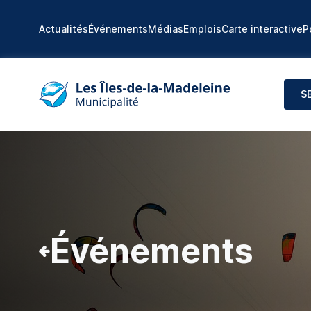
Actualités
Événements
Médias
Emplois
Carte interactive
P
S
Événements