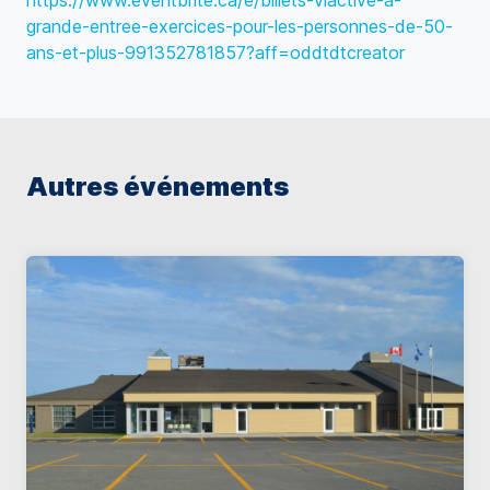
https://www.eventbrite.ca/e/billets-viactive-a-
grande-entree-exercices-pour-les-personnes-de-50-
ans-et-plus-991352781857?aff=oddtdtcreator
Autres événements