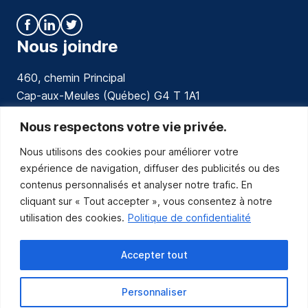
Nous joindre
460, chemin Principal
Cap-aux-Meules (Québec) G4 T 1A1
communications@muniles.ca
Nous respectons votre vie privée.
Nous utilisons des cookies pour améliorer votre
418 986-3100
expérience de navigation, diffuser des publicités ou des
Composez le 1 en tout temps pour toutes urgences.
contenus personnalisés et analyser notre trafic. En
Abonnez-vous
cliquant sur « Tout accepter », vous consentez à notre
utilisation des cookies.
Politique de confidentialité
Abonnez-vous pour recevoir les nouvelles
de la Municipalité par courriel.
Accepter tout
Personnaliser