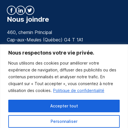
Nous joindre
460, chemin Principal
Cap-aux-Meules (Québec) G4 T 1A1
communications@muniles.ca
Nous respectons votre vie privée.
Nous utilisons des cookies pour améliorer votre
418 986-3100
expérience de navigation, diffuser des publicités ou des
Composez le 1 en tout temps pour toutes urgences.
contenus personnalisés et analyser notre trafic. En
Abonnez-vous
cliquant sur « Tout accepter », vous consentez à notre
utilisation des cookies.
Politique de confidentialité
Abonnez-vous pour recevoir les nouvelles
de la Municipalité par courriel.
Accepter tout
Personnaliser