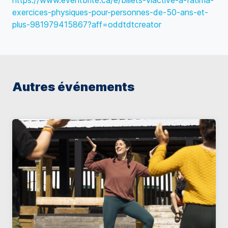
https://www.eventbrite.ca/e/billets-viactive-a-fatima-
exercices-physiques-pour-personnes-de-50-ans-et-
plus-981979415867?aff=oddtdtcreator
Autres événements