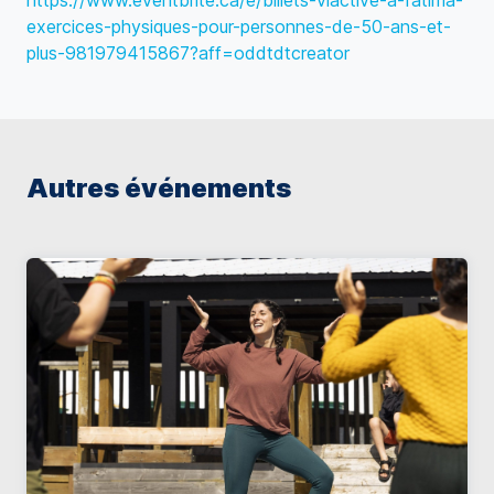
https://www.eventbrite.ca/e/billets-viactive-a-fatima-
exercices-physiques-pour-personnes-de-50-ans-et-
plus-981979415867?aff=oddtdtcreator
Autres événements