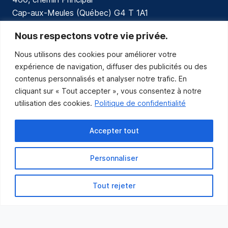
Cap-aux-Meules (Québec) G4 T 1A1
communications@muniles.ca
Nous respectons votre vie privée.
Nous utilisons des cookies pour améliorer votre
418 986-3100
expérience de navigation, diffuser des publicités ou des
Composez le 1 en tout temps pour toutes urgences.
contenus personnalisés et analyser notre trafic. En
Abonnez-vous
cliquant sur « Tout accepter », vous consentez à notre
utilisation des cookies.
Politique de confidentialité
Abonnez-vous pour recevoir les nouvelles
de la Municipalité par courriel.
Accepter tout
Personnaliser
Tout rejeter
Municipalité des Îles-de-la-Madeleine
© 2021 Tous droits réservés