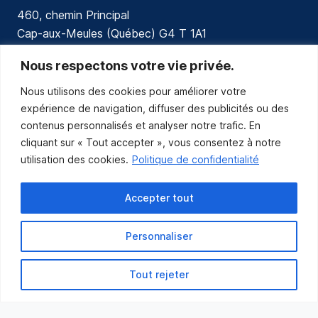
460, chemin Principal
Cap-aux-Meules (Québec) G4 T 1A1
communications@muniles.ca
Nous respectons votre vie privée.
Nous utilisons des cookies pour améliorer votre
418 986-3100
expérience de navigation, diffuser des publicités ou des
Composez le 1 en tout temps pour toutes urgences.
contenus personnalisés et analyser notre trafic. En
Abonnez-vous
cliquant sur « Tout accepter », vous consentez à notre
utilisation des cookies.
Politique de confidentialité
Abonnez-vous pour recevoir les nouvelles
de la Municipalité par courriel.
Accepter tout
Personnaliser
Tout rejeter
Municipalité des Îles-de-la-Madeleine