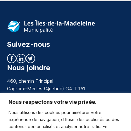
Suivez-nous
Nous joindre
460, chemin Principal
Cap-aux-Meules (Québec) G4 T 1A1
communications@muniles.ca
Nous respectons votre vie privée.
Nous utilisons des cookies pour améliorer votre
418 986-3100
expérience de navigation, diffuser des publicités ou des
Composez le 1 en tout temps pour toutes urgences.
contenus personnalisés et analyser notre trafic. En
Abonnez-vous