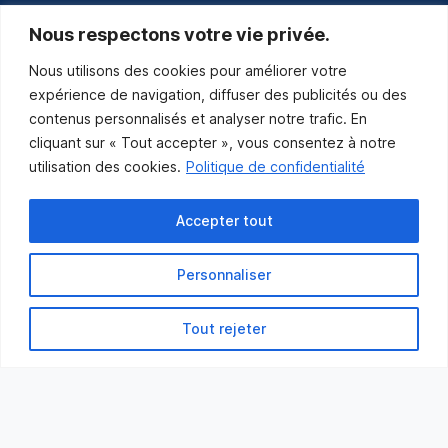
communications@muniles.ca
Nous respectons votre vie privée.
Nous utilisons des cookies pour améliorer votre
418 986-3100
expérience de navigation, diffuser des publicités ou des
Composez le 1 en tout temps pour toutes urgences.
contenus personnalisés et analyser notre trafic. En
Abonnez-vous
cliquant sur « Tout accepter », vous consentez à notre
utilisation des cookies.
Politique de confidentialité
Abonnez-vous pour recevoir les nouvelles
de la Municipalité par courriel.
Accepter tout
Personnaliser
Tout rejeter
Municipalité des Îles-de-la-Madeleine
© 2021 Tous droits réservés