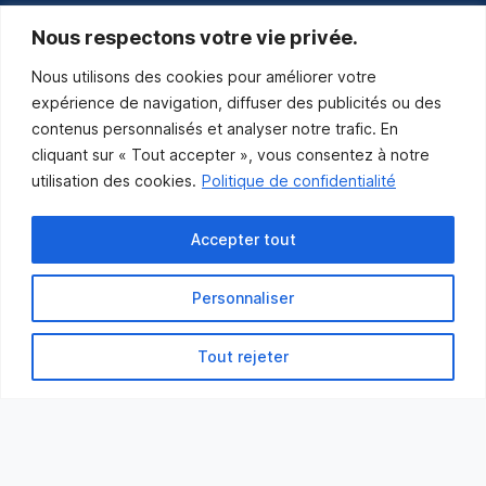
communications@muniles.ca
Nous respectons votre vie privée.
Nous utilisons des cookies pour améliorer votre
418 986-3100
expérience de navigation, diffuser des publicités ou des
Composez le 1 en tout temps pour toutes urgences.
contenus personnalisés et analyser notre trafic. En
Abonnez-vous
cliquant sur « Tout accepter », vous consentez à notre
utilisation des cookies.
Politique de confidentialité
Abonnez-vous pour recevoir les nouvelles
de la Municipalité par courriel.
Accepter tout
Personnaliser
Tout rejeter
Municipalité des Îles-de-la-Madeleine
© 2021 Tous droits réservés