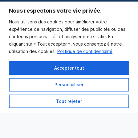
communications@muniles.ca
Nous respectons votre vie privée.
Nous utilisons des cookies pour améliorer votre
418 986-3100
expérience de navigation, diffuser des publicités ou des
Composez le 1 en tout temps pour toutes urgences.
contenus personnalisés et analyser notre trafic. En
Abonnez-vous
cliquant sur « Tout accepter », vous consentez à notre
utilisation des cookies.
Politique de confidentialité
Abonnez-vous pour recevoir les nouvelles
de la Municipalité par courriel.
Accepter tout
Personnaliser
Tout rejeter
Municipalité des Îles-de-la-Madeleine
© 2021 Tous droits réservés