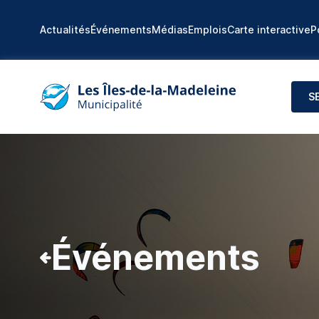
Actualités
Événements
Médias
Emplois
Carte interactive
P
S
Événements