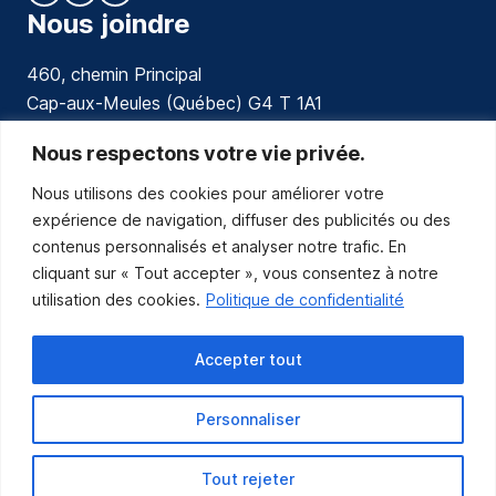
Nous joindre
460, chemin Principal
Cap-aux-Meules (Québec) G4 T 1A1
communications@muniles.ca
Nous respectons votre vie privée.
Nous utilisons des cookies pour améliorer votre
418 986-3100
expérience de navigation, diffuser des publicités ou des
Composez le 1 en tout temps pour toutes urgences.
contenus personnalisés et analyser notre trafic. En
Abonnez-vous
cliquant sur « Tout accepter », vous consentez à notre
utilisation des cookies.
Politique de confidentialité
Abonnez-vous pour recevoir les nouvelles
de la Municipalité par courriel.
Accepter tout
Personnaliser
Tout rejeter