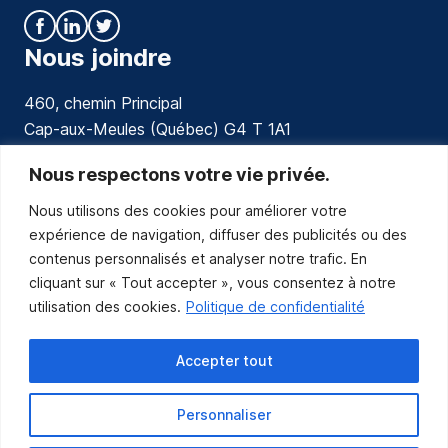
Nous joindre
460, chemin Principal
Cap-aux-Meules (Québec) G4 T 1A1
communications@muniles.ca
Nous respectons votre vie privée.
Nous utilisons des cookies pour améliorer votre
418 986-3100
expérience de navigation, diffuser des publicités ou des
Composez le 1 en tout temps pour toutes urgences.
contenus personnalisés et analyser notre trafic. En
Abonnez-vous
cliquant sur « Tout accepter », vous consentez à notre
utilisation des cookies.
Politique de confidentialité
Abonnez-vous pour recevoir les nouvelles
de la Municipalité par courriel.
Accepter tout
Personnaliser