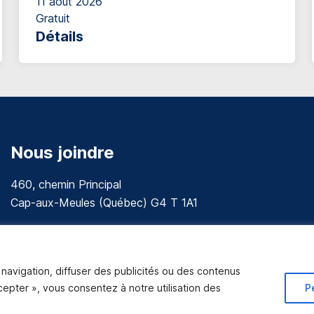
11 août 2026
Gratuit
Détails
Nous joindre
460, chemin Principal
Cap-aux-Meules (Québec) G4 T 1A1
communications@muniles.ca
418 986-3100
navigation, diffuser des publicités ou des contenus
Composez le 1 en tout temps pour toutes urgences.
ccepter », vous consentez à notre utilisation des
P