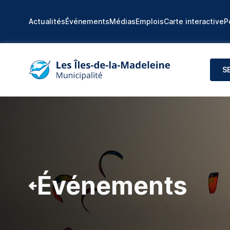
Actualités
Événements
Médias
Emplois
Carte interactive
P
S
Événements