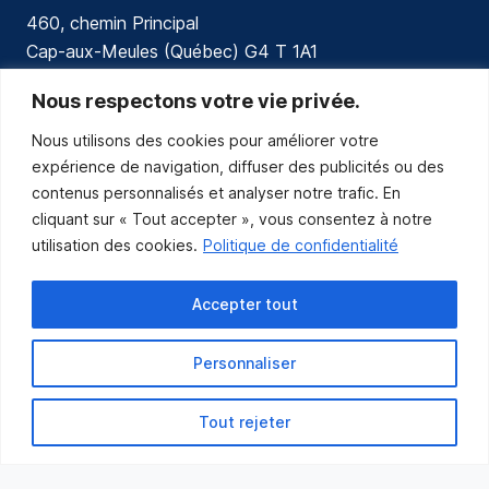
460, chemin Principal
Cap-aux-Meules (Québec) G4 T 1A1
communications@muniles.ca
Nous respectons votre vie privée.
Nous utilisons des cookies pour améliorer votre
418 986-3100
expérience de navigation, diffuser des publicités ou des
Composez le 1 en tout temps pour toutes urgences.
contenus personnalisés et analyser notre trafic. En
Abonnez-vous
cliquant sur « Tout accepter », vous consentez à notre
utilisation des cookies.
Politique de confidentialité
Abonnez-vous pour recevoir les nouvelles
de la Municipalité par courriel.
Accepter tout
Personnaliser
Tout rejeter
Municipalité des Îles-de-la-Madeleine