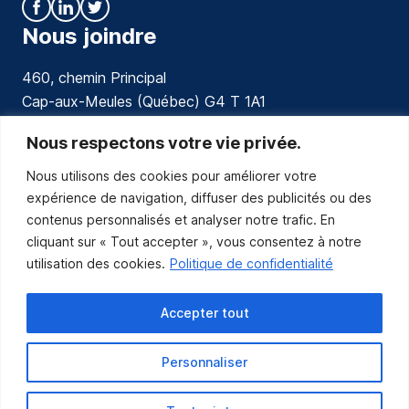
Nous joindre
460, chemin Principal
Cap-aux-Meules (Québec) G4 T 1A1
communications@muniles.ca
Nous respectons votre vie privée.
Nous utilisons des cookies pour améliorer votre
418 986-3100
expérience de navigation, diffuser des publicités ou des
Composez le 1 en tout temps pour toutes urgences.
contenus personnalisés et analyser notre trafic. En
Abonnez-vous
cliquant sur « Tout accepter », vous consentez à notre
utilisation des cookies.
Politique de confidentialité
Abonnez-vous pour recevoir les nouvelles
de la Municipalité par courriel.
Accepter tout
Personnaliser