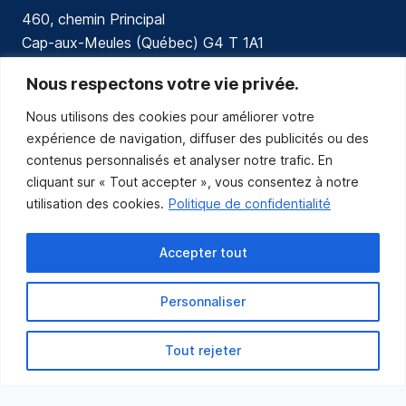
460, chemin Principal
Cap-aux-Meules (Québec) G4 T 1A1
communications@muniles.ca
Nous respectons votre vie privée.
Nous utilisons des cookies pour améliorer votre
418 986-3100
expérience de navigation, diffuser des publicités ou des
Composez le 1 en tout temps pour toutes urgences.
contenus personnalisés et analyser notre trafic. En
Abonnez-vous
cliquant sur « Tout accepter », vous consentez à notre
utilisation des cookies.
Politique de confidentialité
Abonnez-vous pour recevoir les nouvelles
de la Municipalité par courriel.
Accepter tout
Personnaliser
Tout rejeter
Municipalité des Îles-de-la-Madeleine