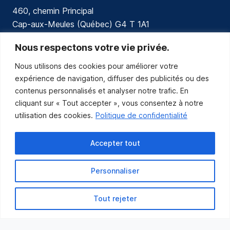
460, chemin Principal
Cap-aux-Meules (Québec) G4 T 1A1
communications@muniles.ca
Nous respectons votre vie privée.
Nous utilisons des cookies pour améliorer votre
418 986-3100
expérience de navigation, diffuser des publicités ou des
Composez le 1 en tout temps pour toutes urgences.
contenus personnalisés et analyser notre trafic. En
Abonnez-vous
cliquant sur « Tout accepter », vous consentez à notre
utilisation des cookies.
Politique de confidentialité
Abonnez-vous pour recevoir les nouvelles
de la Municipalité par courriel.
Accepter tout
Personnaliser
Tout rejeter
Municipalité des Îles-de-la-Madeleine