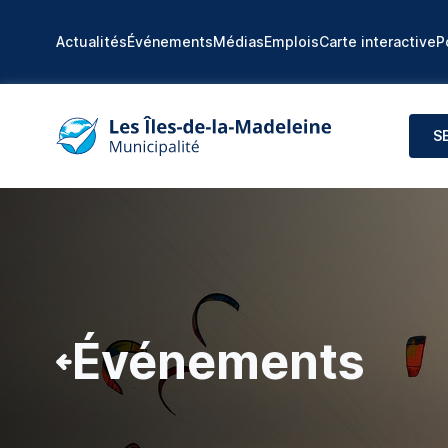
Actualités
Événements
Médias
Emplois
Carte interactive
P
S
Événements