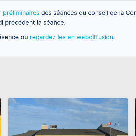
 préliminaires
des séances du conseil de la C
di précédent la séance.
résence ou
regardez les en webdiffusion
.