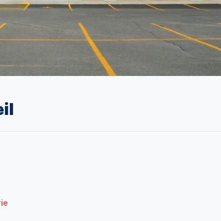
il
ie